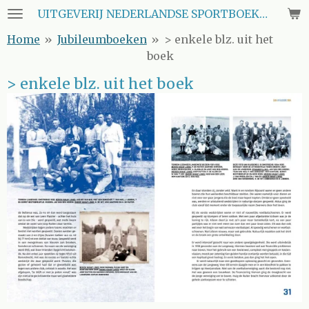
UITGEVERIJ NEDERLANDSE SPORTBOEKEN CLUB
Ga
direct
Home
»
Jubileumboeken
»
> enkele blz. uit het
naar
boek
de
hoofdinhoud
> enkele blz. uit het boek