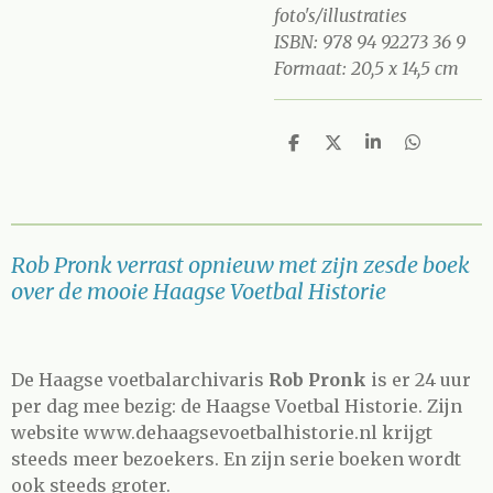
foto's/illustraties
ISBN: 978 94 92273 36 9
Formaat: 20,5 x 14,5 cm
D
D
S
D
e
e
h
e
l
e
a
l
e
l
r
e
n
e
n
Rob Pronk verrast opnieuw met zijn zesde boek
over de mooie Haagse Voetbal Historie
De Haagse voetbalarchivaris
Rob Pronk
is er 24 uur
per dag mee bezig: de Haagse Voetbal Historie. Zijn
website www.dehaagsevoetbalhistorie.nl krijgt
steeds meer bezoekers. En zijn serie boeken wordt
ook steeds groter.