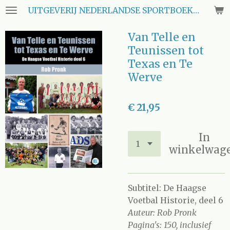
UITGEVERIJ NEDERLANDSE SPORTBOEKEN CLUB
Ga
direct
Van Telle en
naar
de
Teunissen tot
hoofdinhoud
Texas en Te
Werve
€ 21,95
In
winkelwag
Subtitel: De Haagse
Voetbal Historie, deel 6
Auteur: Rob Pronk
Pagina's: 150, inclusief