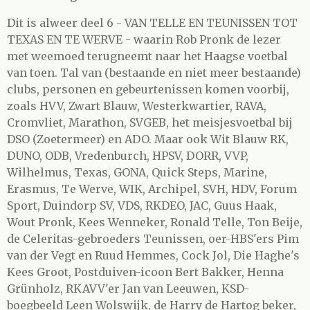
Dit is alweer deel 6 - VAN TELLE EN TEUNISSEN TOT
TEXAS EN TE WERVE - waarin Rob Pronk de lezer
met weemoed terugneemt naar het Haagse voetbal
van toen. Tal van (bestaande en niet meer bestaande)
clubs, personen en gebeurtenissen komen voorbij,
zoals HVV, Zwart Blauw, Westerkwartier, RAVA,
Cromvliet, Marathon, SVGEB, het meisjesvoetbal bij
DSO (Zoetermeer) en ADO. Maar ook Wit Blauw RK,
DUNO, ODB, Vredenburch, HPSV, DORR, VVP,
Wilhelmus, Texas, GONA, Quick Steps, Marine,
Erasmus, Te Werve, WIK, Archipel, SVH, HDV, Forum
Sport, Duindorp SV, VDS, RKDEO, JAC, Guus Haak,
Wout Pronk, Kees Wenneker, Ronald Telle, Ton Beije,
de Celeritas-gebroeders Teunissen, oer-HBS'ers Pim
van der Vegt en Ruud Hemmes, Cock Jol, Die Haghe's
Kees Groot, Postduiven-icoon Bert Bakker, Henna
Grünholz, RKAVV'er Jan van Leeuwen, KSD-
boegbeeld Leen Wolswijk, de Harry de Hartog beker,