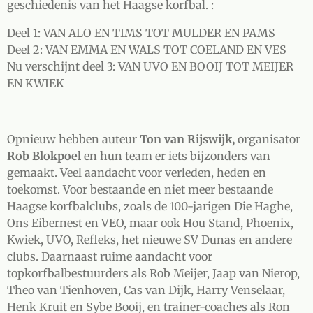
geschiedenis van het Haagse korfbal. :
Deel 1: VAN ALO EN TIMS TOT MULDER EN PAMS
Deel 2: VAN EMMA EN WALS TOT COELAND EN VES
Nu verschijnt deel 3: VAN UVO EN BOOIJ TOT MEIJER
EN KWIEK
Opnieuw hebben auteur
Ton van Rijswijk,
organisator
Rob Blokpoel
en hun team er iets bijzonders van
gemaakt. Veel aandacht voor verleden, heden en
toekomst. Voor bestaande en niet meer bestaande
Haagse korfbalclubs, zoals de 100-jarigen Die Haghe,
Ons Eibernest en VEO, maar ook Hou Stand, Phoenix,
Kwiek, UVO, Refleks, het nieuwe SV Dunas en andere
clubs. Daarnaast ruime aandacht voor
topkorfbalbestuurders als Rob Meijer, Jaap van Nierop,
Theo van Tienhoven, Cas van Dijk, Harry Venselaar,
Henk Kruit en Sybe Booij, en trainer-coaches als Ron