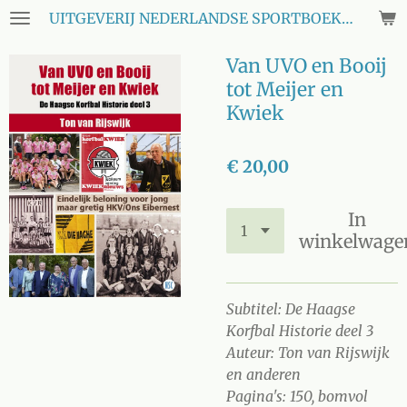
UITGEVERIJ NEDERLANDSE SPORTBOEKEN CLUB
Ga
direct
Van UVO en Booij
naar
de
tot Meijer en
hoofdinhoud
Kwiek
€ 20,00
In
winkelwage
Subtitel: De Haagse
Korfbal Historie deel 3
Auteur: Ton van Rijswijk
en anderen
Pagina's: 150, bomvol