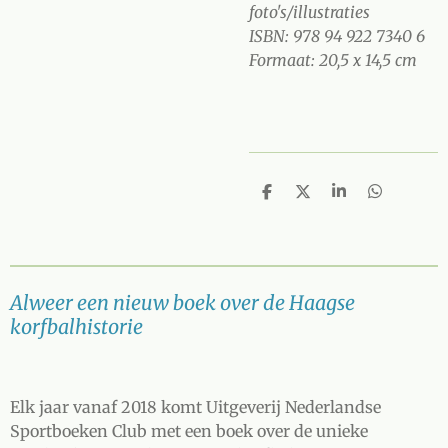
foto's/illustraties
ISBN: 978 94 922 7340 6
Formaat: 20,5 x 14,5 cm
D
D
S
D
e
e
h
e
l
e
a
l
e
l
r
e
n
e
n
Alweer een nieuw boek over de Haagse
korfbalhistorie
Elk jaar vanaf 2018 komt Uitgeverij Nederlandse
Sportboeken Club met een boek over de unieke