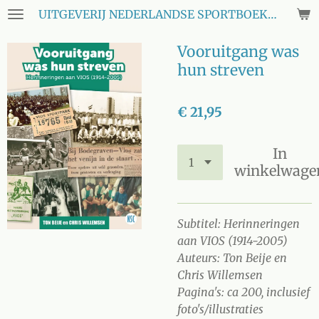
UITGEVERIJ NEDERLANDSE SPORTBOEKEN CLUB
Ga
direct
Vooruitgang was
naar
de
hun streven
hoofdinhoud
€ 21,95
In
winkelwage
Subtitel: Herinneringen
aan VIOS (1914-2005)
Auteurs: Ton Beije en
Chris Willemsen
Pagina's: ca 200, inclusief
foto's/illustraties