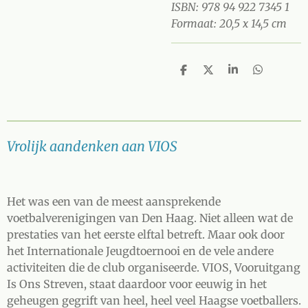
ISBN: 978 94 922 7345 1
Formaat: 20,5 x 14,5 cm
D
D
S
D
e
e
h
e
l
e
a
l
e
l
r
e
n
e
n
Vrolijk aandenken aan VIOS
Het was een van de meest aansprekende
voetbalverenigingen van Den Haag. Niet alleen wat de
prestaties van het eerste elftal betreft. Maar ook door
het Internationale Jeugdtoernooi en de vele andere
activiteiten die de club organiseerde. VIOS, Vooruitgang
Is Ons Streven, staat daardoor voor eeuwig in het
geheugen gegrift van heel, heel veel Haagse voetballers.