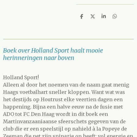
D
D
S
D
e
e
h
e
l
e
a
l
e
l
r
e
n
e
n
Boek over Holland Sport haalt mooie
herinneringen naar boven
Holland Sport!
Alleen al door het noemen van de naam gaat menig
Haags voetbalhart sneller kloppen. Want wat was
het destijds op Houtrust elke veertien dagen een
happening. Bijna een halve eeuw na de fusie met
ADO tot FC Den Haag wordt in dit boek een
Martinvanzaaniaanse sfeerschets gegeven van de
club die er een speelstijl op nahield à la Popeye de
Zeeman die net zijn spinazie op heeft: vol energie en