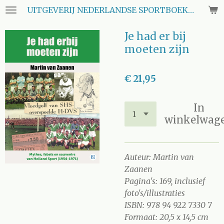
UITGEVERIJ NEDERLANDSE SPORTBOEKEN CLUB
Ga
direct
Je had er bij
naar
de
moeten zijn
hoofdinhoud
€ 21,95
In
winkelwag
Auteur: Martin van
Zaanen
Pagina's: 169, inclusief
foto's/illustraties
ISBN: 978 94 922 7330 7
Formaat: 20,5 x 14,5 cm