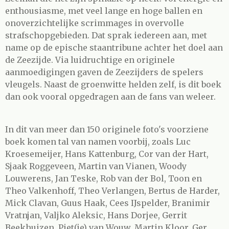
enthousiasme, met veel lange en hoge ballen en
onoverzichtelijke scrimmages in overvolle
strafschopgebieden. Dat sprak iedereen aan, met
name op de epische staantribune achter het doel aan
de Zeezijde. Via luidruchtige en originele
aanmoedigingen gaven de Zeezijders de spelers
vleugels. Naast de groenwitte helden zelf, is dit boek
dan ook vooral opgedragen aan de fans van weleer.
In dit van meer dan 150 originele foto's voorziene
boek komen tal van namen voorbij, zoals Luc
Kroesemeijer, Hans Kattenburg, Cor van der Hart,
Sjaak Roggeveen, Martin van Vianen, Woody
Louwerens, Jan Teske, Rob van der Bol, Toon en
Theo Valkenhoff, Theo Verlangen, Bertus de Harder,
Mick Clavan, Guus Haak, Cees IJspelder, Branimir
Vratnjan, Valjko Aleksic, Hans Dorjee, Gerrit
Beekhuizen, Piet(je) van Wouw, Martin Kloor, Ger