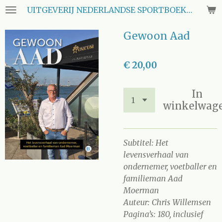
UITGEVERIJ NEDERLANDSE SPORTBOEKEN CLUB
Ga
direct
Gewoon Aad
naar
de
hoofdinhoud
€ 20,00
In
winkelwag
Subtitel: Het
levensverhaal van
ondernemer, voetballer en
familieman Aad
Moerman
Auteur: Chris Willemsen
Pagina’s: 180, inclusief