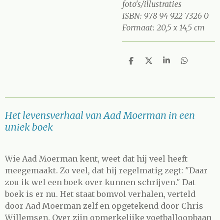
foto's/illustraties
ISBN: 978 94 922 7326 0
Formaat: 20,5 x 14,5 cm
D
D
S
D
e
e
h
e
l
e
a
l
e
l
r
e
n
e
n
Het levensverhaal van Aad Moerman in een
uniek boek
Wie Aad Moerman kent, weet dat hij veel heeft
meegemaakt. Zo veel, dat hij regelmatig zegt: "Daar
zou ik wel een boek over kunnen schrijven." Dat
boek is er nu. Het staat bomvol verhalen, verteld
door Aad Moerman zelf en opgetekend door Chris
Willemsen. Over zijn opmerkelijke voetballoopbaan