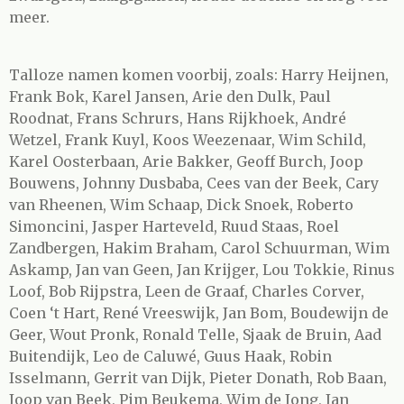
meer.
Talloze namen komen voorbij, zoals: Harry Heijnen,
Frank Bok, Karel Jansen, Arie den Dulk, Paul
Roodnat, Frans Schrurs, Hans Rijkhoek, André
Wetzel, Frank Kuyl, Koos Weezenaar, Wim Schild,
Karel Oosterbaan, Arie Bakker, Geoff Burch, Joop
Bouwens, Johnny Dusbaba, Cees van der Beek, Cary
van Rheenen, Wim Schaap, Dick Snoek, Roberto
Simoncini, Jasper Harteveld, Ruud Staas, Roel
Zandbergen, Hakim Braham, Carol Schuurman, Wim
Askamp, Jan van Geen, Jan Krijger, Lou Tokkie, Rinus
Loof, Bob Rijpstra, Leen de Graaf, Charles Corver,
Coen ‘t Hart, René Vreeswijk, Jan Bom, Boudewijn de
Geer, Wout Pronk, Ronald Telle, Sjaak de Bruin, Aad
Buitendijk, Leo de Caluwé, Guus Haak, Robin
Isselmann, Gerrit van Dijk, Pieter Donath, Rob Baan,
Joop van Beek, Pim Beukema, Wim de Jong, Jan