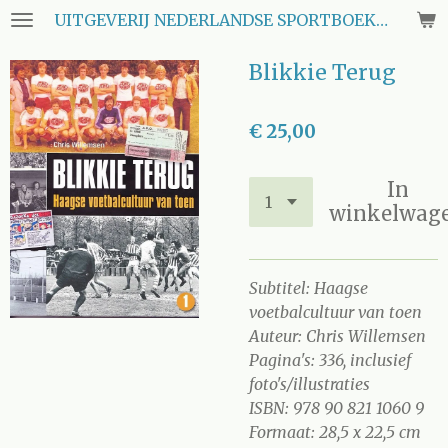
UITGEVERIJ NEDERLANDSE SPORTBOEKEN CLUB
Ga
direct
Blikkie Terug
naar
de
hoofdinhoud
€ 25,00
In
winkelwag
Subtitel: Haagse
voetbalcultuur van toen
Auteur: Chris Willemsen
Pagina's: 336, inclusief
foto's/illustraties
ISBN: 978 90 821 1060 9
Formaat: 28,5 x 22,5 cm