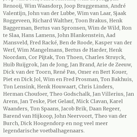
Renooij, Wim Waasdorp, Joop Bruggemans, André
Valentijn, John van der Lubbe, Wim van Laar, Sjaak
Roggeveen, Richard Walther, Toon Brakus, Henk
Baggerman, Bertus van Spronsen, Wim de Wild, Ron
te Slaa, Hans Lamens, John Blankenstein, Aad
Mansveld, Fred Racké, Ben de Roode, Kasper van der
Werf, Wim Mangelmans, Bertus de Harder, Henk
Noordam, Cor Pijtak, Ton Thoen, Charles Struyck,
Huib Ruijgrok, Jan de Jong, Jan Brand, Arie de Zeeuw,
Dick van der Toorn, René Pas, Omer en Bert Kouer,
Piet en Dick Jol, Wim en Fred Prosman, Ton Bakhuis,
Ton Lensink, Henk Houwaart, Chris Linders,
Herman Choufoer, Theo Godschalk, Jan Villerius, Jan
Arens, Jan Teske, Piet Gelauf, Mick Clavan, Karel
Waanders, Ton Spaans, Jacob Brik, Daan Regeer,
Barend van Hijkoop, John Neervoort, Theo van der
Burch, Dick Hoogendorp en nog veel meer
legendarische voetbalhagenaars.