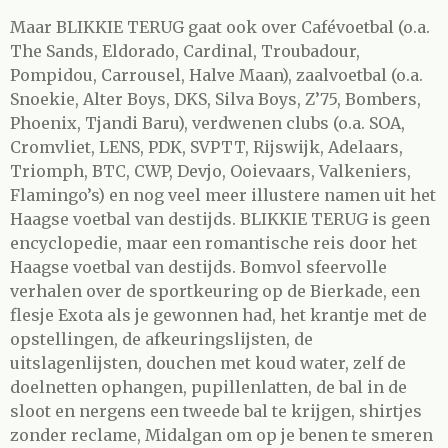
Maar BLIKKIE TERUG gaat ook over Cafévoetbal (o.a.
The Sands, Eldorado, Cardinal, Troubadour,
Pompidou, Carrousel, Halve Maan), zaalvoetbal (o.a.
Snoekie, Alter Boys, DKS, Silva Boys, Z’75, Bombers,
Phoenix, Tjandi Baru), verdwenen clubs (o.a. SOA,
Cromvliet, LENS, PDK, SVPTT, Rijswijk, Adelaars,
Triomph, BTC, CWP, Devjo, Ooievaars, Valkeniers,
Flamingo’s) en nog veel meer illustere namen uit het
Haagse voetbal van destijds. BLIKKIE TERUG is geen
encyclopedie, maar een romantische reis door het
Haagse voetbal van destijds. Bomvol sfeervolle
verhalen over de sportkeuring op de Bierkade, een
flesje Exota als je gewonnen had, het krantje met de
opstellingen, de afkeuringslijsten, de
uitslagenlijsten, douchen met koud water, zelf de
doelnetten ophangen, pupillenlatten, de bal in de
sloot en nergens een tweede bal te krijgen, shirtjes
zonder reclame, Midalgan om op je benen te smeren