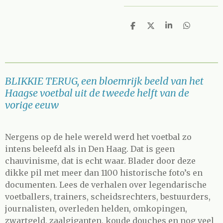
D
D
S
D
e
e
h
e
l
e
a
l
e
l
r
e
n
e
n
BLIKKIE TERUG, een bloemrijk beeld van het
Haagse voetbal uit de tweede helft van de
vorige eeuw
Nergens op de hele wereld werd het voetbal zo
intens beleefd als in Den Haag. Dat is geen
chauvinisme, dat is echt waar. Blader door deze
dikke pil met meer dan 1100 historische foto’s en
documenten. Lees de verhalen over legendarische
voetballers, trainers, scheidsrechters, bestuurders,
journalisten, overleden helden, omkopingen,
zwartgeld, zaalgiganten, koude douches en nog veel