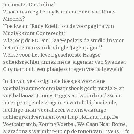
pornoster Cicciolina?
Waarom kreeg Lenny Kuhr een zoen van Rinus
Michels?
Hoe kwam ‘Rudy Koelit’ op de voorpagina van
Muziekkrant Oor terecht?
Wie joeg de FC Den Haag-spelers de studio in voor
het opnemen van de single ‘Jagen jagen’?
Welke voor het leven geschorste Haagse
scheidsrechter annex mede-eigenaar van Swansea
City nam ooit een plaatje op tegen voetbalgeweld?
In dit van veel originele hoesjes voorziene
voetbalgrammofoonplaatjesboek geeft muziek- en
voetbalfanaat Jimmy Tigges antwoord op deze en
meer prangende vragen en vertelt hij boeiende,
luchtige maar vooral zeer wetenswaardige
achtergrondverhalen over Hup Holland Hup, De
Voetbalmatch, Koning Voetbal, We Gaan Naar Rome,
Maradona’s warming-up op de tonen van Live Is Life,