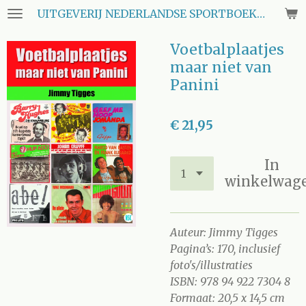
UITGEVERIJ NEDERLANDSE SPORTBOEKEN CLUB
Ga
direct
Voetbalplaatjes
naar
de
maar niet van
hoofdinhoud
Panini
€ 21,95
In
winkelwag
Auteur: Jimmy Tigges
Pagina’s: 170, inclusief
foto's/illustraties
ISBN: 978 94 922 7304 8
Formaat: 20,5 x 14,5 cm