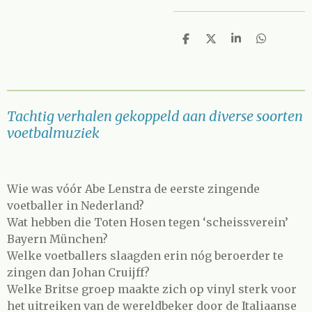
D
D
S
D
e
e
h
e
l
e
a
l
e
l
r
e
n
e
n
Tachtig verhalen gekoppeld aan diverse soorten
voetbalmuziek
Wie was vóór Abe Lenstra de eerste zingende
voetballer in Nederland?
Wat hebben die Toten Hosen tegen ‘scheissverein’
Bayern München?
Welke voetballers slaagden erin nóg beroerder te
zingen dan Johan Cruijff?
Welke Britse groep maakte zich op vinyl sterk voor
het uitreiken van de wereldbeker door de Italiaanse