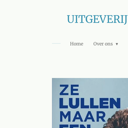
Ga
direct
UITGEVERI
naar
de
hoofdinhoud
Home
Over ons