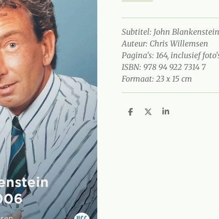
Subtitel: John Blankenstei
Auteur: Chris Willemsen
Pagina's: 164, inclusief foto'
ISBN: 978 94 922 7314 7
Formaat: 23 x 15 cm
D
D
S
e
e
h
l
e
a
e
l
r
n
e