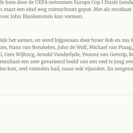
, de hem door de UEFA ontnomen Europa Cup I finale (omda
llen maar een eind weg ruimschoots geput. Met als resultaat
l over John Blankenstein kan vormen.
elde het samen, en werd bijgestaan door broer Rob en zus 
en, Hans van Breukelen, John de Wolf, Michael van Praag, 
l, Cees Wijburg, Arnold Vanderlyde, Yvonne van Gennip, B
resultaat een zeer gevarieerd beeld van een veel te jong o
rlies kon, veel vrienden had, maar ook vijanden. En nergen