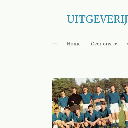
Ga
direct
UITGEVERI
naar
de
hoofdinhoud
Home
Over ons