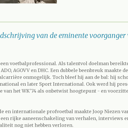
dschrijving van de eminente voorganger 
l een voetbalprofessional. Als talentvol doelman bereikt
j ADO, AGOVV en DHC. Een dubbele beenbreuk maakte de
lcarrière onmogelijk. Toch bleef hij aan de bal: hij scho
national en later Sport International. Ook werd hij pres
le van het WK'74 als onbetwist hoogtepunt - en voorzitte
e en internationale profvoetbal maakte Joop Niezen van 
een rijke aaneenschakeling van verhalen, interviews e
aliteit nog niet hebben verloren.