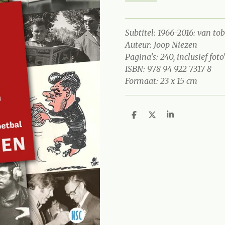
Subtitel: 1966-2016: van to
Auteur: Joop Niezen
Pagina's: 240, inclusief foto
ISBN: 978 94 922 7317 8
Formaat: 23 x 15 cm
D
D
S
e
e
h
l
e
a
e
l
r
n
e