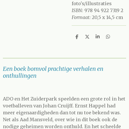
foto's/illustraties
ISBN:
978 94 922 7319 2
Formaat:
20,5 x 14,5 cm
D
D
S
D
e
e
h
e
l
e
a
l
e
l
r
e
n
e
n
Een boek bomvol prachtige verhalen en
onthullingen
ADO en Het Zuiderpark speelden een grote rol in het
voetballeven van Johan Cruijff. Ernst Happel had
meer eigenaardigheden dan tot nu toe bekend was.
Net als Aad Mansveld, over wie in dit boek ook de
nodige geheimen worden onthuld. En het scheelde