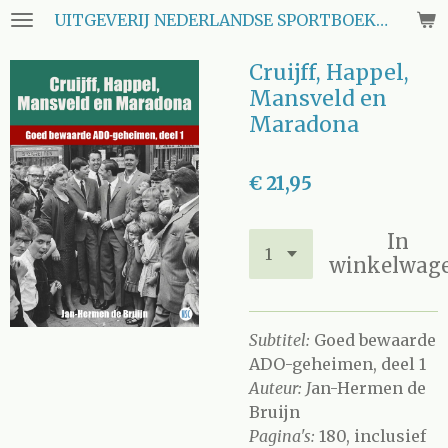
UITGEVERIJ NEDERLANDSE SPORTBOEKEN CLUB
Ga
direct
Cruijff, Happel,
naar
de
Mansveld en
hoofdinhoud
Maradona
€ 21,95
In
winkelwag
Subtitel:
Goed bewaarde
ADO-geheimen, deel 1
Auteur: J
an-Hermen de
Bruijn
Pagina's:
180, inclusief